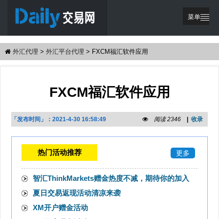
菜单
繁體中文
外汇代理
>
外汇平台代理
>
FXCM福汇软件应用
网站首页
优惠活动
FXCM福汇软件应用
交易策略
代理支持
「发布时间」：
2021-4-30 16:58:49
阅读 2346
|
收录
登录
注册
热门活动推荐
更多
智汇ThinkMarkets赠金热度不减，期待你的加入
夏日交易返现活动清凉来袭
XM开户赠金活动