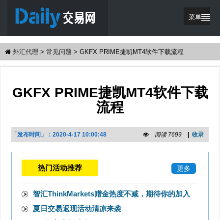
菜单
繁體中文
外汇代理
>
常见问题
>
GKFX PRIME捷凯MT4软件下载流程
网站首页
优惠活动
GKFX PRIME捷凯MT4软件下载
交易策略
流程
代理支持
「发布时间」：
2020-4-17 10:00:48
阅读 7699
|
收录
登录
注册
热门活动推荐
更多
智汇ThinkMarkets赠金热度不减，期待你的加入
夏日交易返现活动清凉来袭