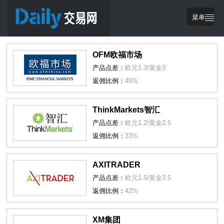
菜单
繁體中文
OFM欧福市场
网站首页
产品点差：
欧元1.3/黄金3
优惠活动
返佣比例：
45%
交易策略
ThinkMarkets智汇
代理支持
产品点差：
欧元1.2/黄金2.5
返佣比例：
33%
登录
注册
AXITRADER
产品点差：
欧元1.5/黄金3.5
返佣比例：
42%
XM集团