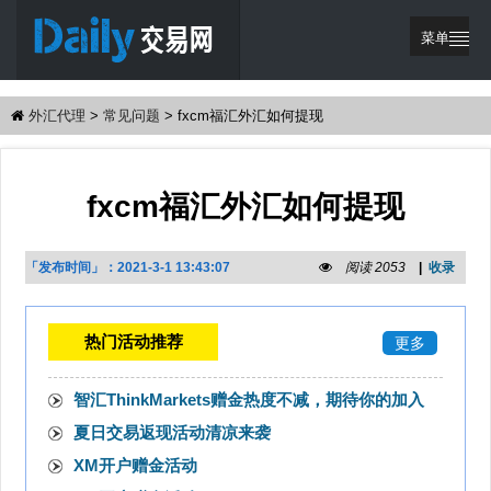
菜单
繁體中文
外汇代理
>
常见问题
>
fxcm福汇外汇如何提现
网站首页
优惠活动
fxcm福汇外汇如何提现
交易策略
代理支持
「发布时间」：
2021-3-1 13:43:07
阅读 2053
|
收录
登录
注册
热门活动推荐
更多
智汇ThinkMarkets赠金热度不减，期待你的加入
夏日交易返现活动清凉来袭
XM开户赠金活动